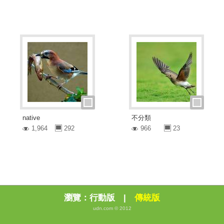
native
不分類
1,964
292
966
23
瀏覽：
行動版
|
傳統版
udn.com © 2012