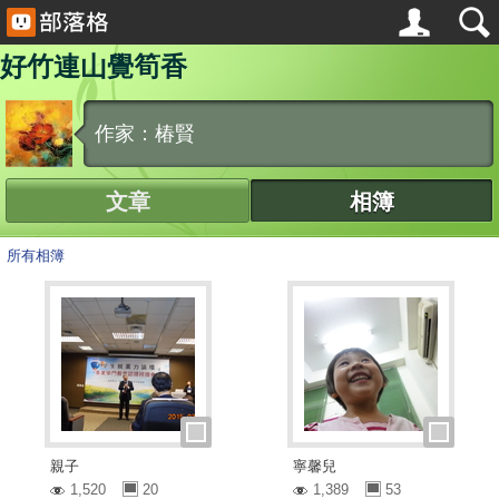
好竹連山覺筍香
作家：椿賢
文章
相簿
所有相簿
親子
寧馨兒
1,520
20
1,389
53