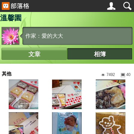
溫馨園
作家：愛的大大
文章
相簿
其他
7492
40