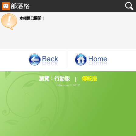
本頻道已關閉！
瀏覽：
行動版
|
傳統版
udn.com © 2012