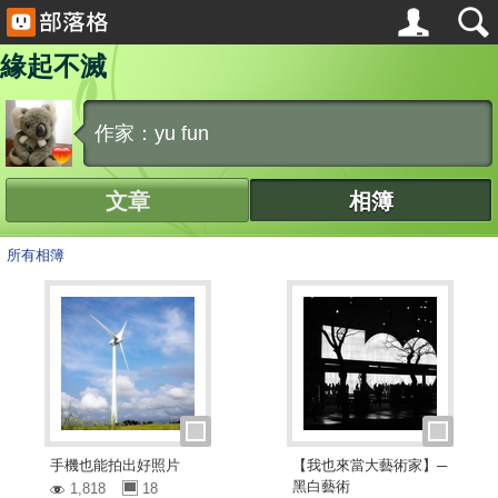
緣起不滅
作家：yu fun
文章
相簿
所有相簿
手機也能拍出好照片
【我也來當大藝術家】─
黑白藝術
1,818
18