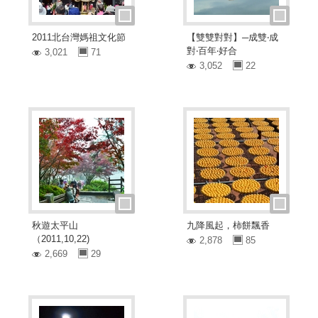
2011北台灣媽祖文化節
【雙雙對對】─成雙‧成
對‧百年‧好合
3,021
71
3,052
22
秋遊太平山
九降風起，柿餅飄香
（2011,10,22)
2,878
85
2,669
29