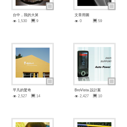
台中，我的大舅
文章用圖
1,530
9
0
59
平凡的驚奇
BroVista 設計案
2,527
14
2,427
10