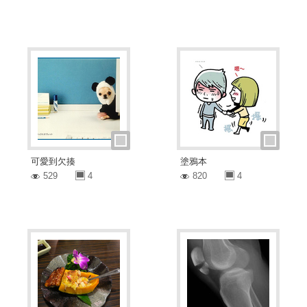
可愛到欠揍
塗鴉本
529
4
820
4