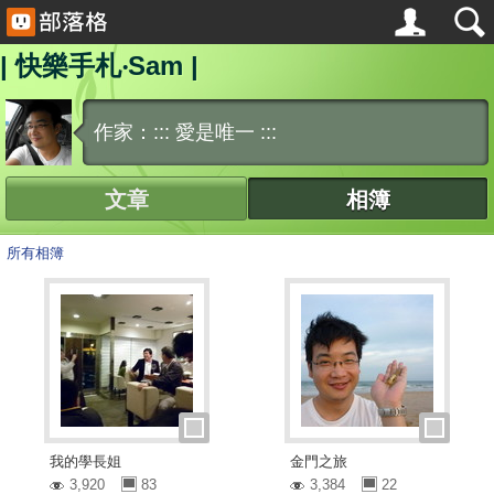
| 快樂手札‧Sam |
作家：::: 愛是唯一 :::
文章
相簿
所有相簿
我的學長姐
金門之旅
3,920
83
3,384
22