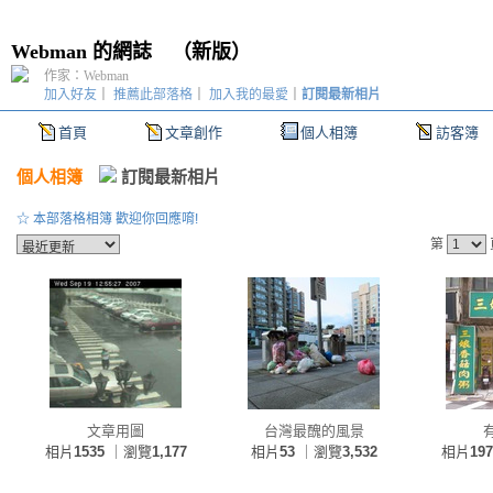
Webman 的網誌
（
新版
）
作家：Webman
加入好友
｜
推薦此部落格
｜
加入我的最愛
｜
訂閱最新相片
首頁
文章創作
個人相簿
訪客簿
個人相簿
訂閱最新相片
☆ 本部落格相簿 歡迎你回應唷!
第
文章用圖
台灣最醜的風景
相片
1535
｜瀏覽
1,177
相片
53
｜瀏覽
3,532
相片
197