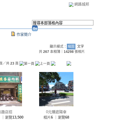
網路城邦
作家簡介
顯示模式：
縮圖
文字
共
267
本相簿｜
14298
張相片
頁／共
23
頁
有趣店招
0元購遮陽傘
｜瀏覽
13,500
相片
6
｜瀏覽
68