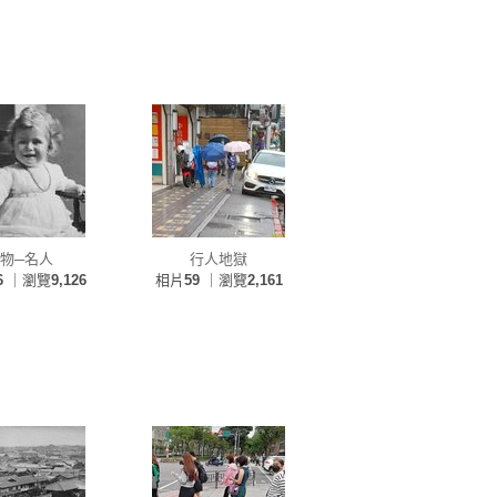
物─名人
行人地獄
6
｜瀏覽
9,126
相片
59
｜瀏覽
2,161