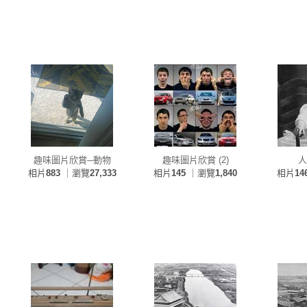
趣味圖片欣賞─動物
趣味圖片欣賞 (2)
人
相片
883
｜瀏覽
27,333
相片
145
｜瀏覽
1,840
相片
14