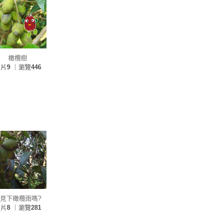
橄欖樹
相片
9
｜瀏覽
446
見下橄欖雨嗎?
相片
8
｜瀏覽
281