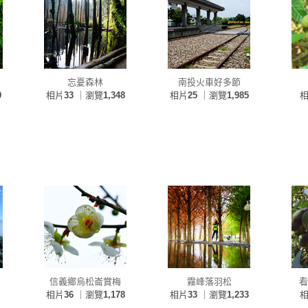
忘憂森林
南投火車好多節
9
相片
33
｜瀏覽
1,348
相片
25
｜瀏覽
1,985
信義鄉烏松崙賞梅
霧峰落羽松
看
相片
36
｜瀏覽
1,178
相片
33
｜瀏覽
1,233