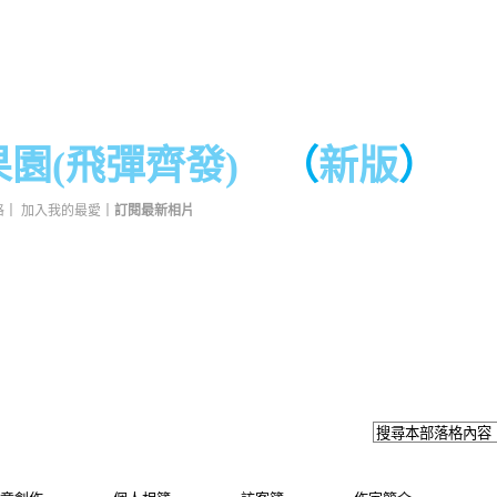
果園(飛彈齊發)
（
新版
）
格
｜
加入我的最愛
｜
訂閱最新相片