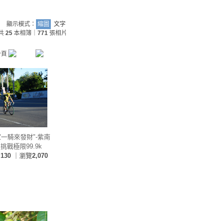
顯示模式：
縮圖
文字
共
25
本相簿｜
771
張相片
家一騎來發財"-紫南
挑戰極限99.9k
片
130
｜瀏覽
2,070