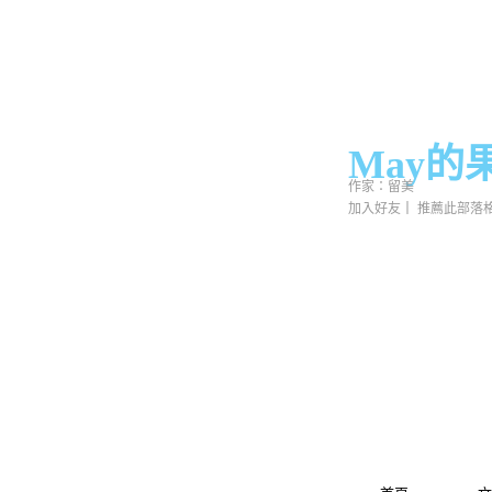
May的
作家：留美
加入好友
｜
推薦此部落