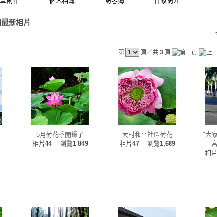
章創作
個人相簿
訪客簿
作家簡介
閱最新相片
第
頁／共
3
頁
5月荷花季開鑼了
大村和平社區荷花
"大
相片
44
｜瀏覽
1,849
相片
47
｜瀏覽
1,689
宮
相