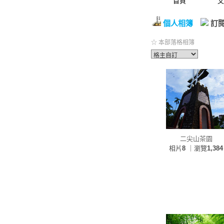
首頁
文
個人相簿
訂
☆ 本部落格相簿
二尖山茶園
相片
8
｜瀏覽
1,384