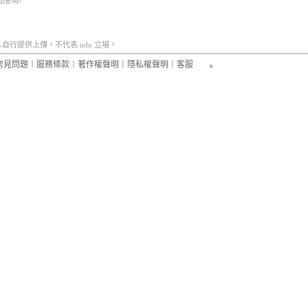
應唷!
行提供上傳，不代表 udn 立場。
常見問題
︱
服務條款
︱
著作權聲明
︱
隱私權聲明
︱
客服