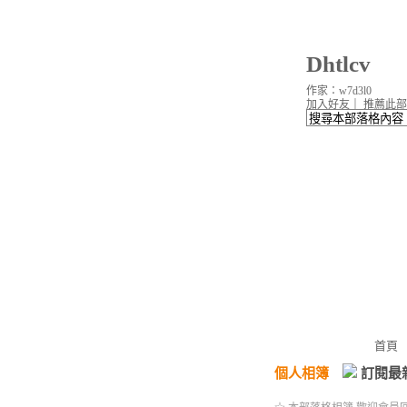
Dhtlcv
作家：w7d3l0
加入好友
｜
推薦此部
首頁
個人相簿
訂閱最