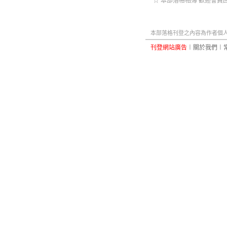
☆ 本部落格相簿 歡迎會員回
本部落格刊登之內容為作者個人自
刊登網站廣告
︱
關於我們
︱