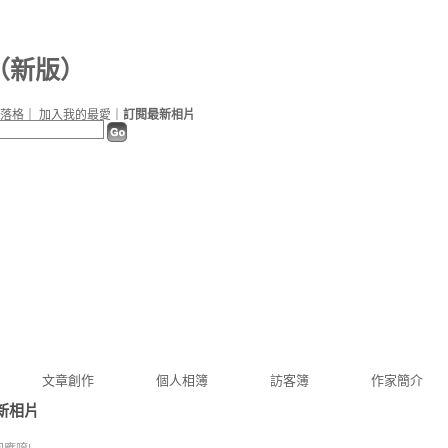
（
新版
）
落格
｜
加入我的最愛
｜
訂閱最新相片
文章創作
個人相簿
訪客簿
作家簡介
新相片