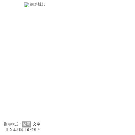
網路城邦
顯示模式：
縮圖
文字
共
0
本相簿｜
0
張相片