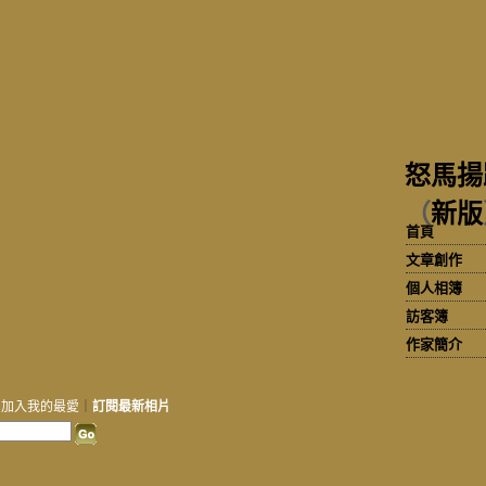
怒馬揚
（
新版
首頁
文章創作
個人相簿
訪客簿
作家簡介
｜
加入我的最愛
｜
訂閱最新相片