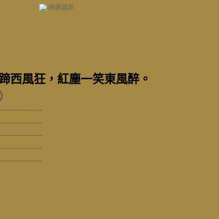
網路城邦
蹄西風狂，紅塵一笑東風醉。
）