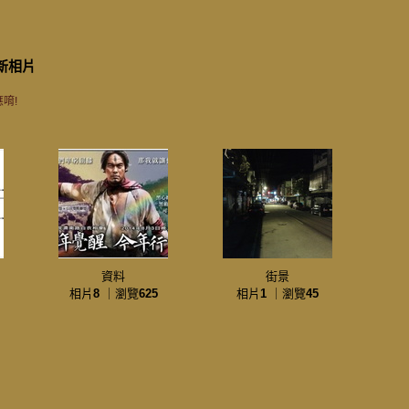
新相片
唷!
資料
街景
相片
8
｜瀏覽
625
相片
1
｜瀏覽
45