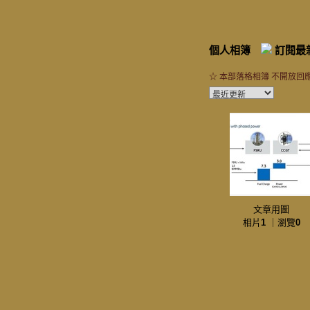
個人相簿
訂閱最
☆ 本部落格相簿 不開放回應
文章用圖
相片
1
｜瀏覽
0