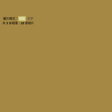
顯示模式：
縮圖
文字
共
3
本相簿｜
10
張相片