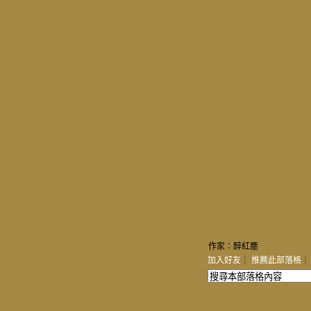
作家：醉紅塵
加入好友
｜
推薦此部落格