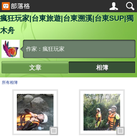
瘋狂玩家|台東旅遊|台東溯溪|台東SUP|獨
木舟
作家：瘋狂玩家
文章
相簿
所有相簿