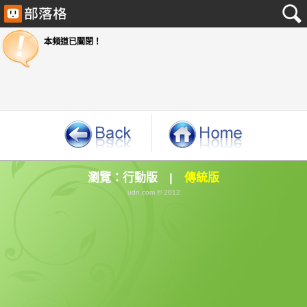
本頻道已關閉！
瀏覽：
行動版
|
傳統版
udn.com © 2012