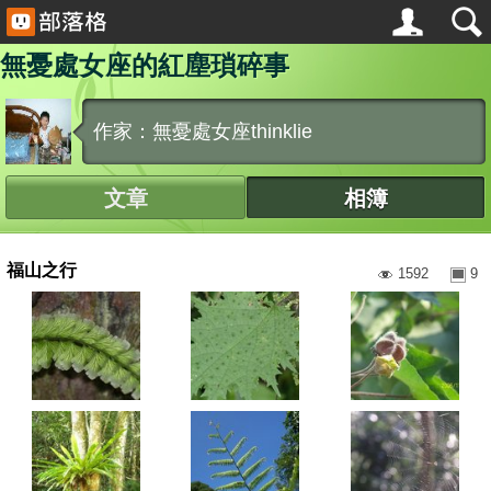
無憂處女座的紅塵瑣碎事
作家：無憂處女座thinklie
文章
相簿
福山之行
1592
9