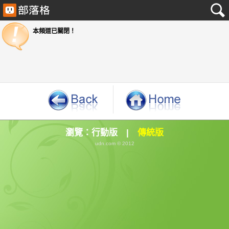
本頻道已關閉！
瀏覽：
行動版
|
傳統版
udn.com © 2012