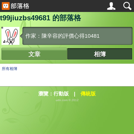
t99jiuzbs49681 的部落格
作家：陳辛容的評價心得10481
文章
相簿
所有相簿
瀏覽：
行動版
|
傳統版
udn.com © 2012