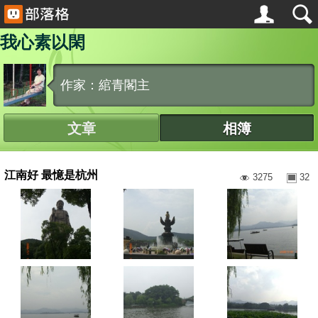
我心素以閑
作家：綰青閣主
文章
相簿
江南好 最憶是杭州
3275
32