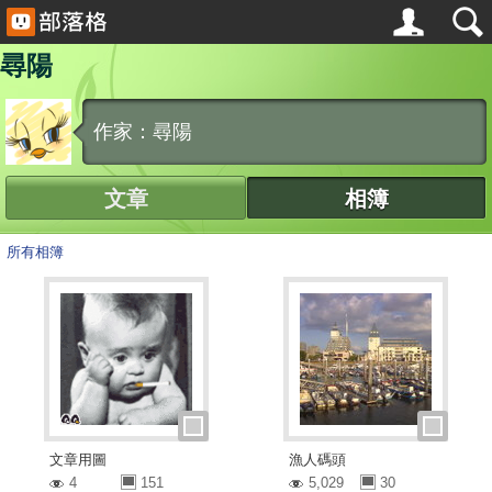
尋陽
作家：尋陽
文章
相簿
所有相簿
文章用圖
漁人碼頭
4
151
5,029
30