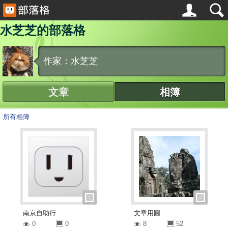
水芝芝的部落格
作家：水芝芝
文章
相簿
所有相簿
南京自助行
文章用圖
0
0
8
52