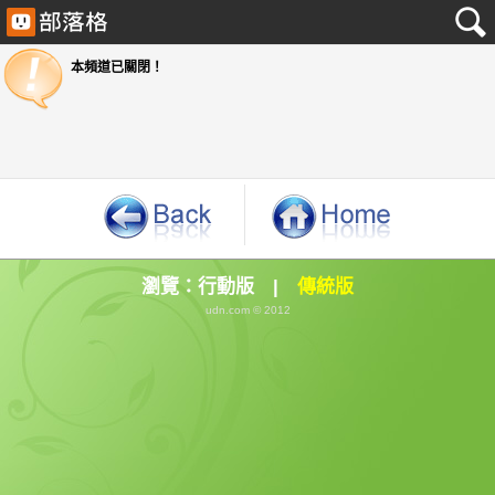
本頻道已關閉！
瀏覽：
行動版
|
傳統版
udn.com © 2012