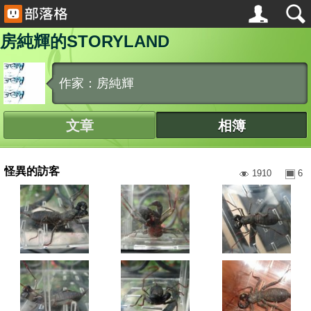
房純輝的STORYLAND
作家：房純輝
文章
相簿
怪異的訪客
1910
6