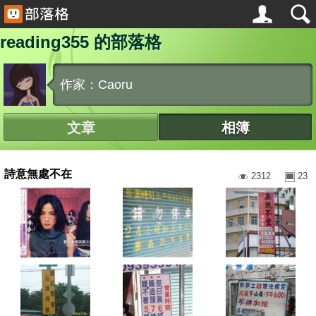
reading355 的部落格
作家：Caoru
文章
相簿
詩意無處不在
2312
23