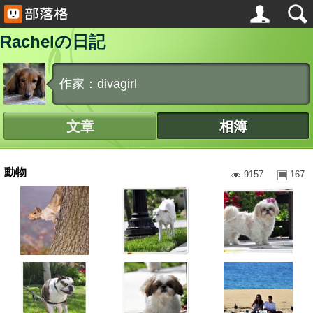
Rachelの日記
作家：divagirl
文章
相簿
動物
9157
167