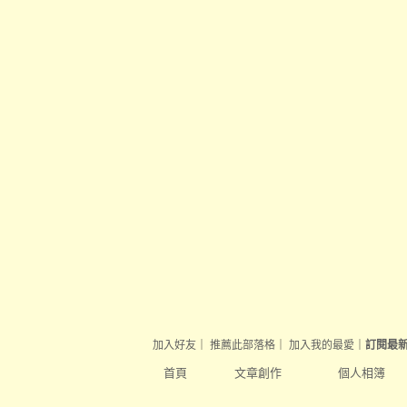
加入好友
｜
推薦此部落格
｜
加入我的最愛
｜
訂閱最
首頁
文章創作
個人相簿