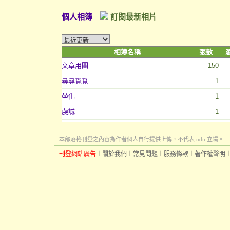
個人相簿
訂閱最新相片
相簿名稱
張數
文章用圖
150
尋尋覓覓
1
坐化
1
虔誠
1
本部落格刊登之內容為作者個人自行提供上傳，不代表 udn 立場。
刊登網站廣告
︱
關於我們
︱
常見問題
︱
服務條款
︱
著作權聲明