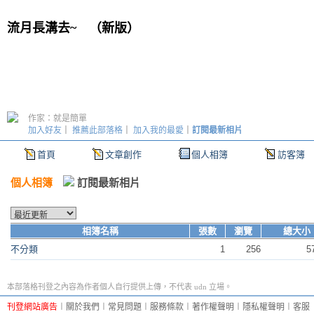
流月長溝去~
（
新版
）
作家：就是簡單
加入好友
｜
推薦此部落格
｜
加入我的最愛
｜
訂閱最新相片
首頁
文章創作
個人相簿
訪客簿
個人相簿
訂閱最新相片
相簿名稱
張數
瀏覽
總大小
不分類
1
256
5
本部落格刊登之內容為作者個人自行提供上傳，不代表 udn 立場。
刊登網站廣告
︱
關於我們
︱
常見問題
︱
服務條款
︱
著作權聲明
︱
隱私權聲明
︱
客服