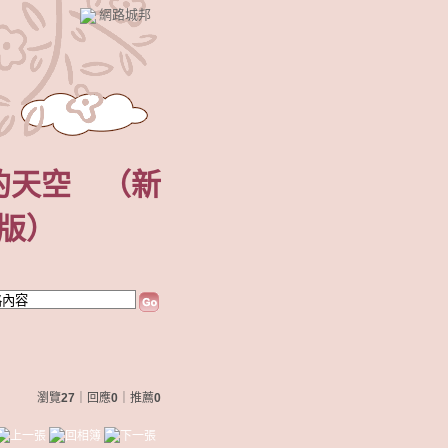
網路城邦
的天空
（
新
版
）
瀏覽
27
｜回應
0
｜推薦
0