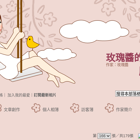
玫瑰醬
作家：玫瑰醬
格
｜
加入我的最愛
｜
訂閱最新相片
文章創作
個人相簿
訪客簿
作家簡介
第
張／共179張