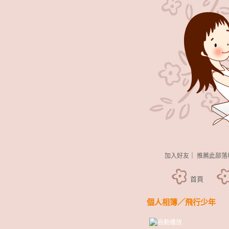
加入好友
｜
推薦此部落
首頁
個人相簿
／
飛行少年