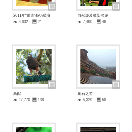
2011年“罐造”藝術競賽
自然慶及萬聖節慶
3,632
21
7,490
48
鳥獸
黃石之遊
27,770
138
5,329
58