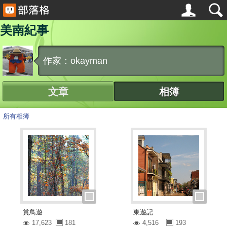
美南紀事
作家：okayman
文章
相簿
所有相簿
賞鳥遊
東遊記
17,623
181
4,516
193