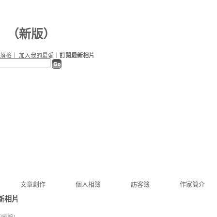
（
新版
）
落格
｜
加入我的最愛
｜
訂閱最新相片
文章創作
個人相簿
訪客簿
作家簡介
新相片