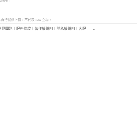
應唷!
行提供上傳，不代表 udn 立場。
常見問題
︱
服務條款
︱
著作權聲明
︱
隱私權聲明
︱
客服