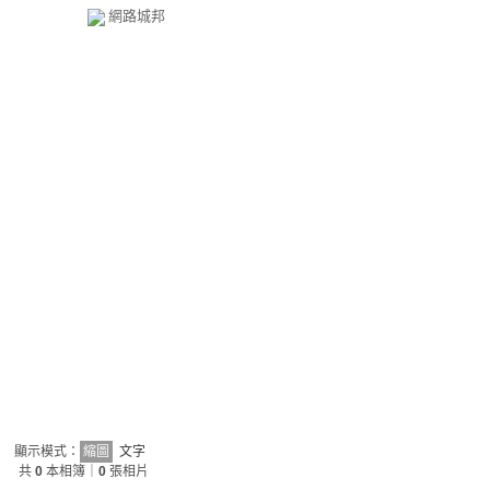
網路城邦
顯示模式：
縮圖
文字
共
0
本相簿｜
0
張相片