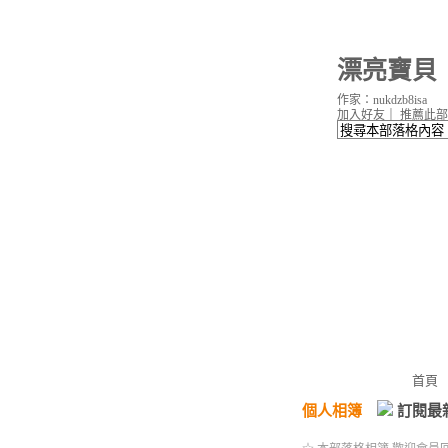
漂亮寶貝
作家：nukdzb8isa
加入好友
｜
推薦此部
首頁
個人相簿
訂閱最