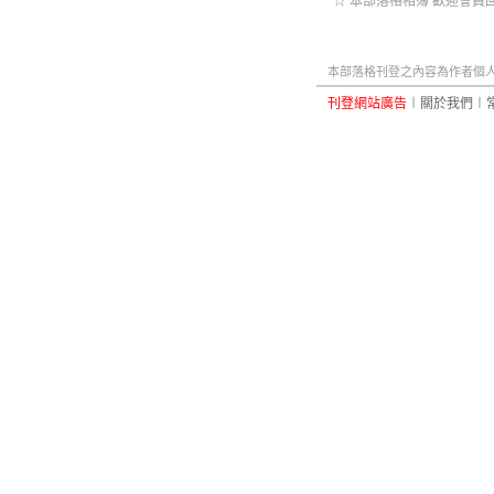
☆ 本部落格相簿 歡迎會員回
本部落格刊登之內容為作者個人自
刊登網站廣告
︱
關於我們
︱