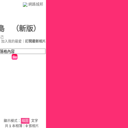
網路城邦
島
（
新版
）
悅己
｜
加入我的最愛
｜
訂閱最新相片
顯示模式：
縮圖
文字
共
1
本相簿｜
0
張相片