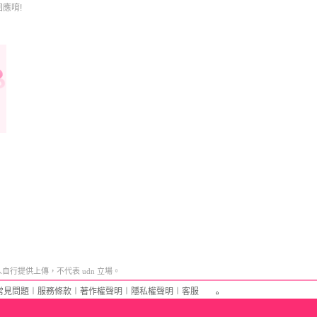
應唷!
行提供上傳，不代表 udn 立場。
常見問題
︱
服務條款
︱
著作權聲明
︱
隱私權聲明
︱
客服