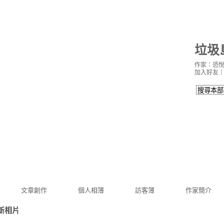
垃圾
作家：恐
加入好友
文章創作
個人相簿
訪客簿
作家簡介
新相片