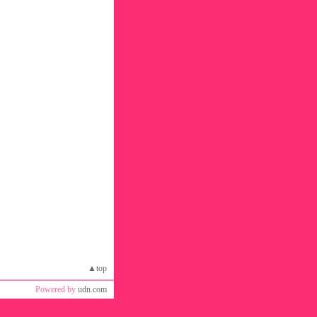
▲top
Powered by
udn.com