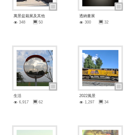
萬景盆栽展及其他
透納畫展
348
50
300
32
生活
2022風景
6,917
62
1,297
34