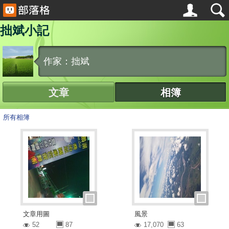
拙斌小記
作家：拙斌
文章
相簿
所有相簿
文章用圖
風景
52
87
17,070
63