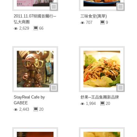
2011.11.07韓國首爾行─
三味食堂(萬華)
弘大商圈
707
9
2,629
66
StayReal Cafe by
舒果─王品集團新品牌
GABEE
1,994
20
2,443
20