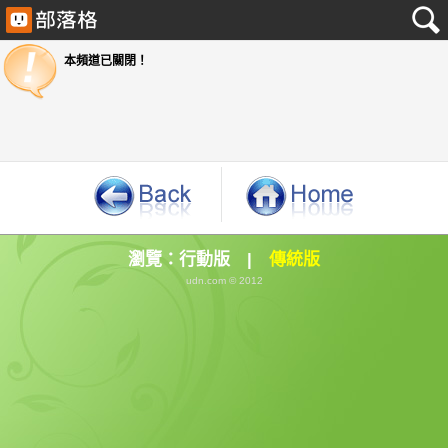
本頻道已關閉！
瀏覽：
行動版
|
傳統版
udn.com © 2012