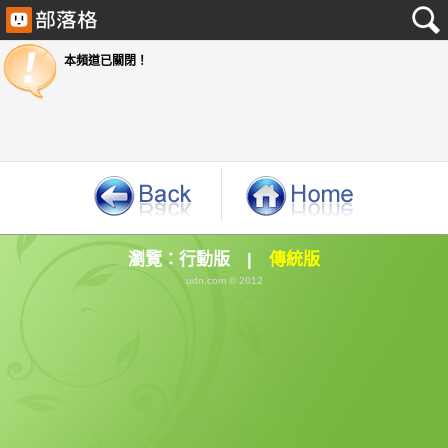
本頻道已關閉！
瀏覽：
行動版
|
傳統版
udn.com © 2012