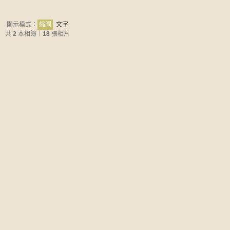
顯示模式：
縮圖
文字
共
2
本相簿｜
18
張相片