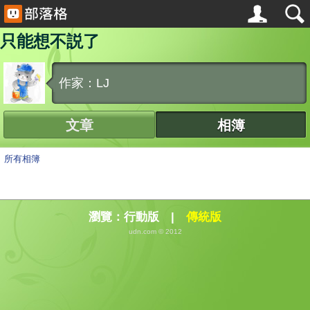
只能想不説了
作家：LJ
文章
相簿
所有相簿
瀏覽：
行動版
|
傳統版
udn.com © 2012