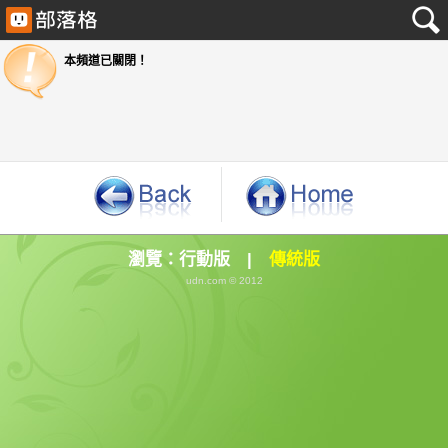
本頻道已關閉！
瀏覽：
行動版
|
傳統版
udn.com © 2012