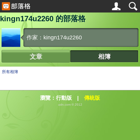
kingn174u2260 的部落格
作家：kingn174u2260
文章
相簿
所有相簿
瀏覽：
行動版
|
傳統版
udn.com © 2012