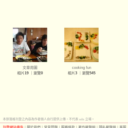
文章用圖
cooking fun
相片
19
｜瀏覽
0
相片
3
｜瀏覽
545
本部落格刊登之內容為作者個人自行提供上傳，不代表 udn 立場。
刊登網站廣告
︱
關於我們
︱
常見問題
︱
服務條款
︱
著作權聲明
︱
隱私權聲明
︱
客服