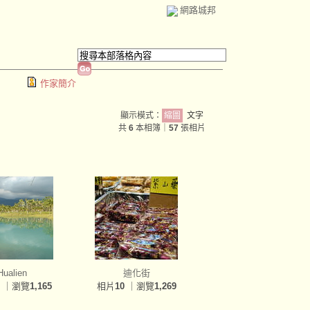
網路城邦
作家簡介
顯示模式：
縮圖
文字
共
6
本相簿｜
57
張相片
Hualien
迪化街
｜瀏覽
1,165
相片
10
｜瀏覽
1,269