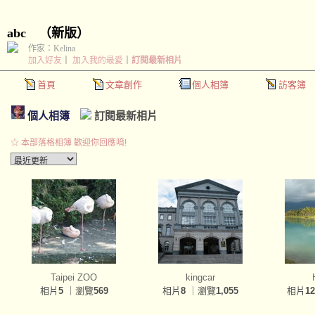
abc
（
新版
）
作家：Kelina
加入好友
｜
加入我的最愛
｜
訂閱最新相片
首頁
文章創作
個人相簿
訪客簿
個人相簿
訂閱最新相片
☆ 本部落格相簿 歡迎你回應唷!
Taipei ZOO
kingcar
相片
5
｜瀏覽
569
相片
8
｜瀏覽
1,055
相片
12