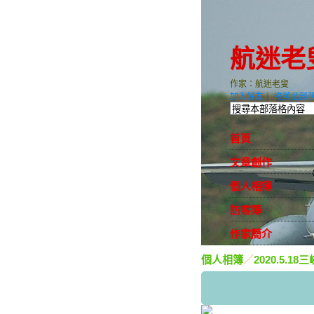
航迷老
作家：航迷老叟
加入好友
｜
推薦此部
首頁
文章創作
個人相簿
訪客簿
作家簡介
個人相簿
／
2020.5.1