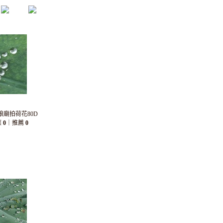
峽姑娘廟拍荷花80D
應
0
｜推薦
0