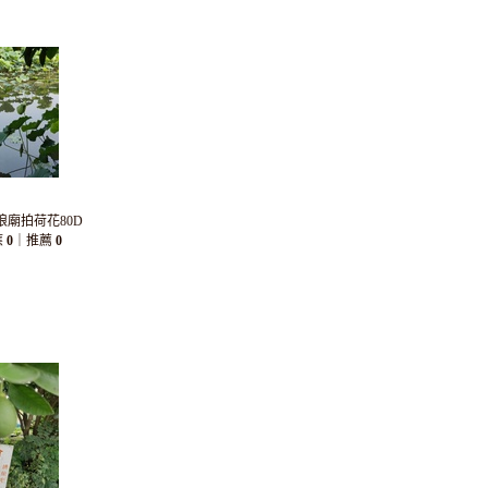
峽姑娘廟拍荷花80D
應
0
｜推薦
0