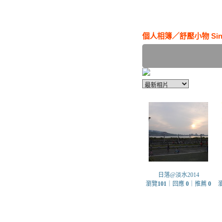
個人相簿
／
舒壓小物 Sinc
日落@淡水2014
瀏覽
101
｜回應
0
｜推薦
0