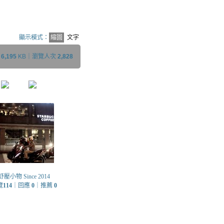
顯示模式：
縮圖
文字
小
6,195
KB｜瀏覽人次
2,828
舒壓小物 Since 2014
覽
114
｜回應
0
｜推薦
0