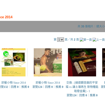
e 2014
共
35
張相片｜總大
第
頁／共
2
頁
舒壓小物 Since 2014
舒壓小物 Since 2014
交換 - [緣道觀音廟的平安
瀏覽
132
｜回應
0
｜推薦
0
瀏覽
124
｜回應
0
｜推薦
0
福 vs 讓土壤再生 新物種能
瀏
吸廢金屬] - 1
瀏覽
124
｜回應
0
｜推薦
0