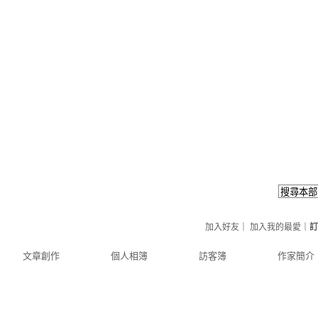
（
新版
）
加入好友
｜
加入我的最愛
｜
訂
文章創作
個人相簿
訪客簿
作家簡介