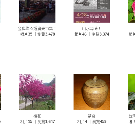
金典綠園道農夫市集！
山水尋味！
相片
35
｜瀏覽
3,478
相片
46
｜瀏覽
3,374
相
櫻花
茶倉
台
5
相片
15
｜瀏覽
1,647
相片
4
｜瀏覽
459
相