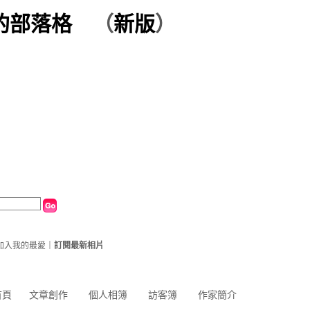
的部落格
（
新版
）
加入我的最愛
｜
訂閱最新相片
首頁
文章創作
個人相簿
訪客簿
作家簡介