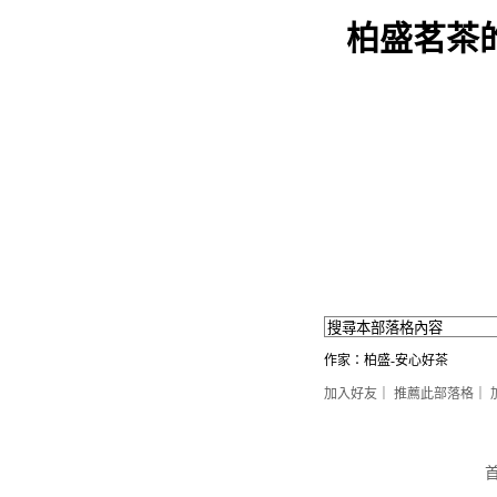
柏盛茗茶
作家：柏盛-安心好茶
加入好友
｜
推薦此部落格
｜