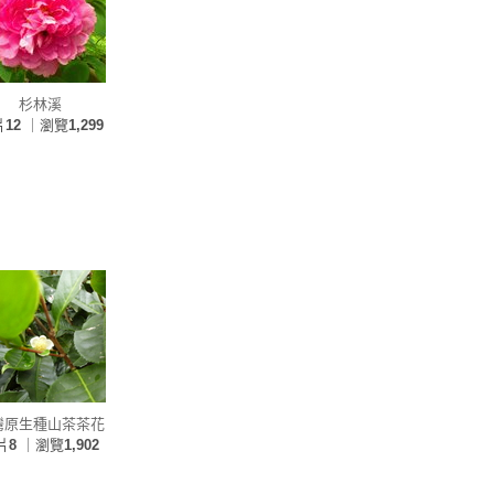
杉林溪
片
12
｜瀏覽
1,299
灣原生種山茶茶花
片
8
｜瀏覽
1,902