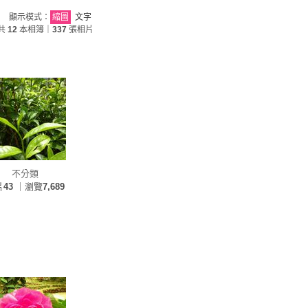
顯示模式：
縮圖
文字
共
12
本相簿｜
337
張相片
不分類
片
43
｜瀏覽
7,689