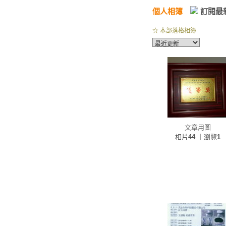
個人相簿
訂閱最
☆ 本部落格相簿
文章用圖
相片
44
｜瀏覽
1