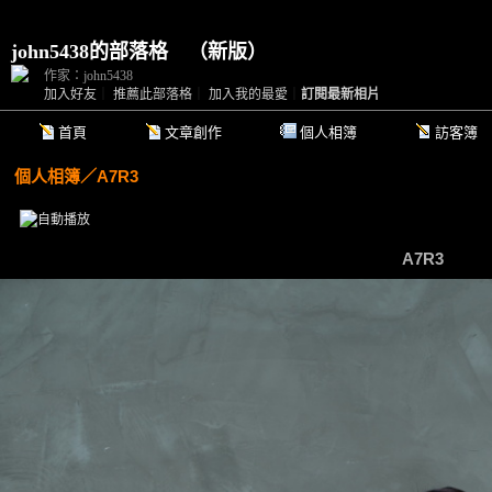
john5438的部落格
（
新版
）
作家：john5438
加入好友
｜
推薦此部落格
｜
加入我的最愛
｜
訂閱最新相片
首頁
文章創作
個人相簿
訪客簿
個人相簿
／
A7R3
A7R3