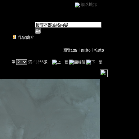
網路城邦
作家簡介
瀏覽
135
｜回應
0
｜推薦
0
第
張／共56張