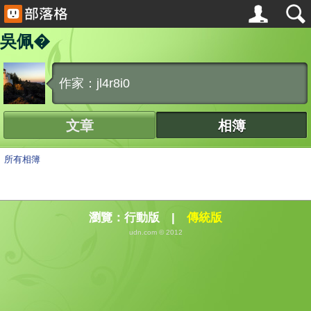
吳佩�
作家：jl4r8i0
文章
相簿
所有相簿
瀏覽：
行動版
|
傳統版
udn.com © 2012