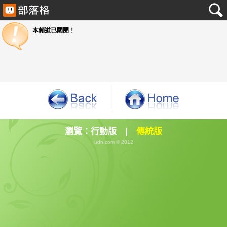
本頻道已關閉！
瀏覽：
行動版
|
傳統版
udn.com © 2012