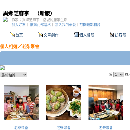
異鄉芝麻事
（
新版
）
作家：異鄉芝麻事－洛城的居家生活
加入好友
｜
推薦此部落格
｜
加入我的最愛
｜
訂閱最新相片
首頁
文章創作
個人相簿
訪客簿
個人相簿
／
老柴聚會
第
頁
老柴聚會
老柴聚會
老柴聚會