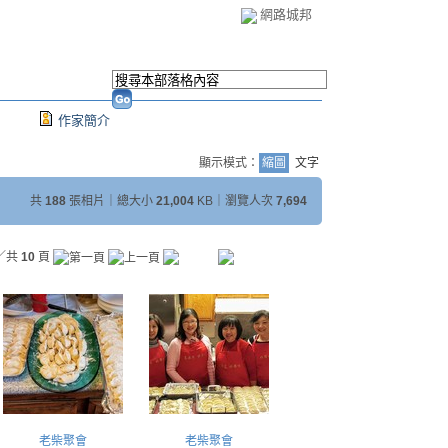
網路城邦
作家簡介
顯示模式：
縮圖
文字
共
188
張相片｜總大小
21,004
KB｜瀏覽人次
7,694
／共
10
頁
老柴聚會
老柴聚會