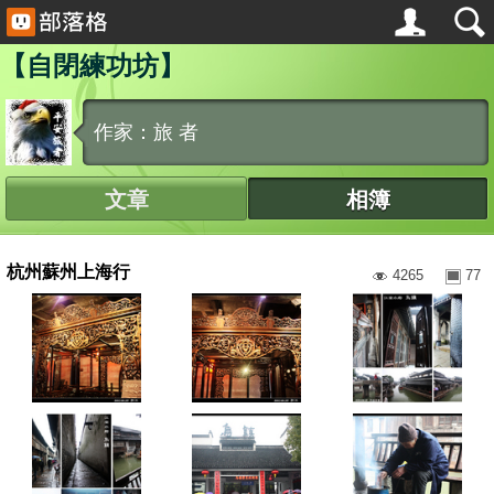
【自閉練功坊】
作家：旅 者
文章
相簿
杭州蘇州上海行
4265
77