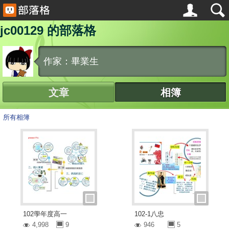
jc00129 的部落格
作家：畢業生
文章
相簿
所有相簿
102學年度高一
102-1八忠
4,998
9
946
5