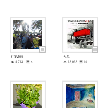
好萊烏碗
作品
4,713
4
13,968
14