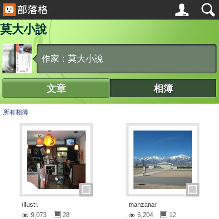
莫大小說
作家：莫大小說
文章
相簿
所有相簿
illustr.
manzanar
9,073
28
6,204
12