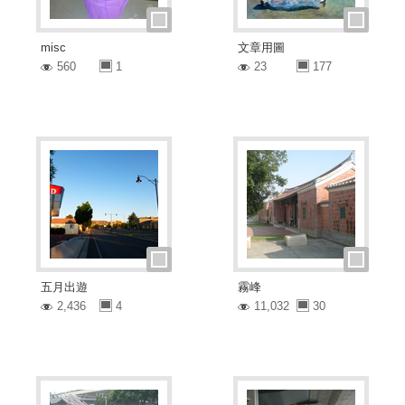
misc
文章用圖
560
1
23
177
五月出遊
霧峰
2,436
4
11,032
30