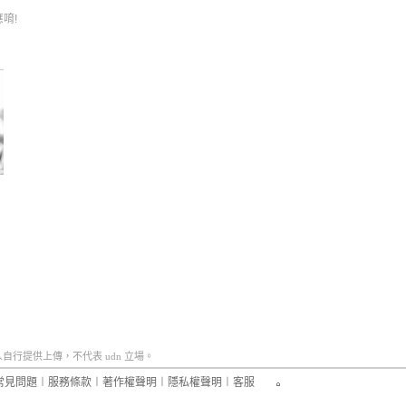
唷!
行提供上傳，不代表 udn 立場。
常見問題
︱
服務條款
︱
著作權聲明
︱
隱私權聲明
︱
客服