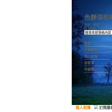
色靜深松
作家：閑晴
加入好友
｜
加入我的
首頁
文章創作
個人相簿
訪客簿
作家簡介
個人相簿
訂閱最