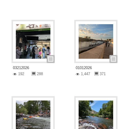
03212026
01012026
192
288
1,447
371