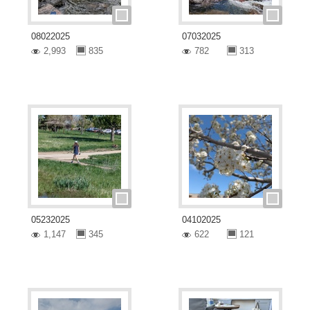
08022025
07032025
2,993
835
782
313
05232025
04102025
1,147
345
622
121