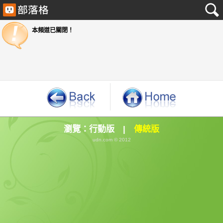
本頻道已關閉！
瀏覽：
行動版
|
傳統版
udn.com © 2012