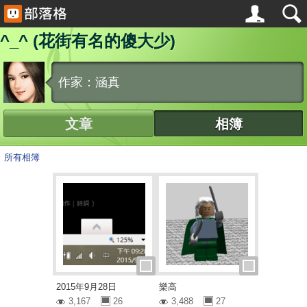
^_^ (花街有名的傻大少)
作家：涵真
文章
相簿
所有相簿
2015年9月28日
樂高
3,167
26
3,488
27